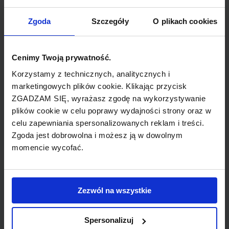
TYP POŁĄCZENIA
Zgoda
Szczegóły
O plikach cookies
bezpośrednie
Cenimy Twoją prywatność.
REZERWACJA
Korzystamy z technicznych, analitycznych i
online lub telefoniczna
marketingowych plików cookie. Klikając przycisk
ZGADZAM SIĘ, wyrażasz zgodę na wykorzystywanie
PŁATNOŚĆ
plików cookie w celu poprawy wydajności strony oraz w
przelew, gotówka, karta
celu zapewniania spersonalizowanych reklam i treści.
Zgoda jest dobrowolna i możesz ją w dowolnym
momencie wycofać.
LINIA LOTNICZA
Zezwól na wszystkie
Malev
Spersonalizuj