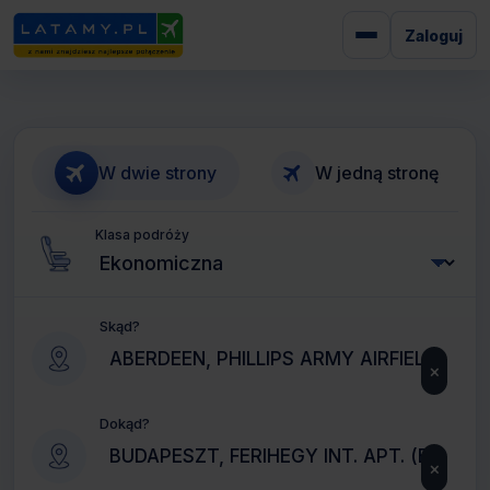
Zaloguj
W dwie strony
W jedną stronę
Klasa podróży
Skąd?
×
Dokąd?
×