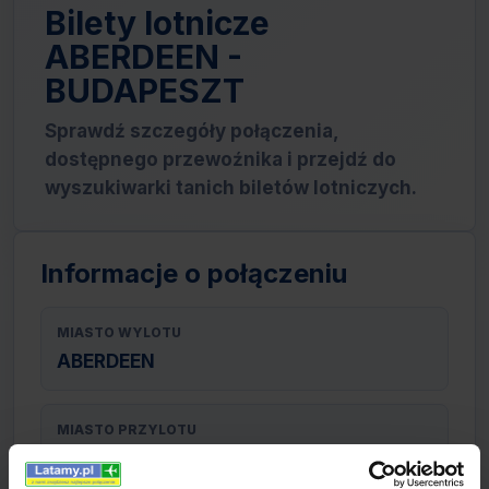
Bilety lotnicze
ABERDEEN -
BUDAPESZT
Sprawdź szczegóły połączenia,
dostępnego przewoźnika i przejdź do
wyszukiwarki tanich biletów lotniczych.
Informacje o połączeniu
MIASTO WYLOTU
ABERDEEN
MIASTO PRZYLOTU
BUDAPESZT