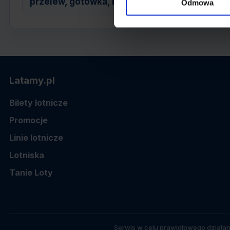
przelew, gotówka, karta
Odmowa
Latamy.pl
Bilety lotnicze
Promocje
Linie lotnicze
Lotniska
Tanie Loty
Serwis w celu prawidłowego działan