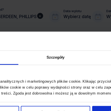
ąd?
Data wylotu
Da
×
Wybierz datę
Wy
Szczegóły
MIASTO PRZYLOTU
ABERDEEN
 analitycznych i marketingowych plików cookie. Klikając przy
REZERWACJA
ików cookie w celu poprawy wydajności strony oraz w celu zap
online lub telefoniczna
 treści. Zgoda jest dobrowolna i możesz ją w dowolnym momen