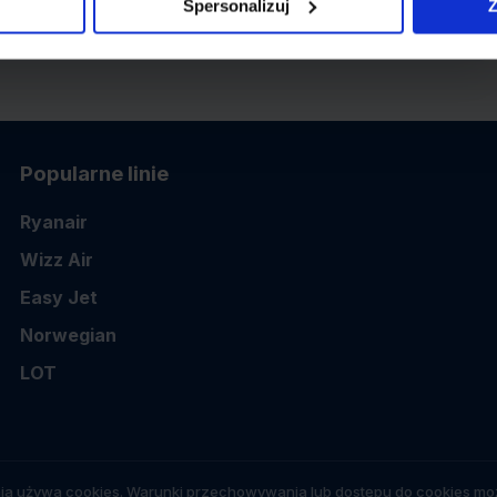
Spersonalizuj
Z
Popularne linie
Ryanair
Wizz Air
Easy Jet
Norwegian
LOT
ia używa cookies. Warunki przechowywania lub dostępu do cookies moż