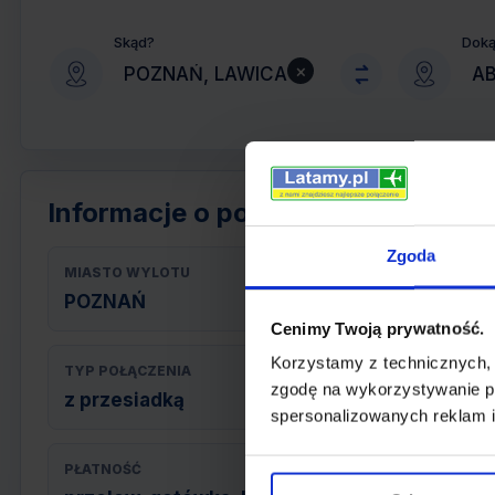
Skąd?
Dok
×
Informacje o połączeniu
Zgoda
MIASTO WYLOTU
POZNAŃ
Cenimy Twoją prywatność.
Korzystamy z technicznych,
TYP POŁĄCZENIA
zgodę na wykorzystywanie pl
z przesiadką
spersonalizowanych reklam i
PŁATNOŚĆ