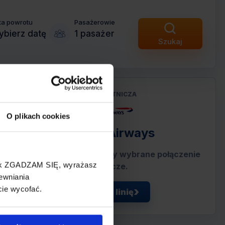
ta powrotu
Pasażerowie
bierz datę
1 pasażer
Szukaj
LINIA LOTNICZA
O plikach cookies
British Airways
Przewoźnik obsługujący wybrane połączenie
cisk ZGADZAM SIĘ, wyrażasz
lotnicze.
ewniania
cie wycofać.
Zobacz linię