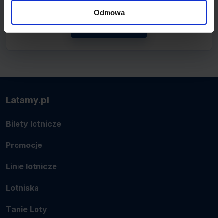
lotnicze.
Odmowa
Zobacz linię
Latamy.pl
Bilety lotnicze
Promocje
Linie lotnicze
Lotniska
Tanie Loty