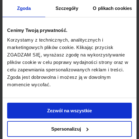
TYP POŁĄCZENIA
Zgoda
Szczegóły
O plikach cookies
z przesiadką
REZERWACJA
Cenimy Twoją prywatność.
online lub telefoniczna
Korzystamy z technicznych, analitycznych i
marketingowych plików cookie. Klikając przycisk
ZGADZAM SIĘ, wyrażasz zgodę na wykorzystywanie
PŁATNOŚĆ
plików cookie w celu poprawy wydajności strony oraz w
przelew, gotówka, karta
celu zapewniania spersonalizowanych reklam i treści.
Zgoda jest dobrowolna i możesz ją w dowolnym
momencie wycofać.
LINIA LOTNICZA
Zezwól na wszystkie
British Airways
Spersonalizuj
Przewoźnik obsługujący wybrane połączenie