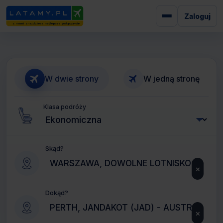
Zaloguj
W dwie strony
W jedną stronę
Klasa podróży
Skąd?
×
Dokąd?
×