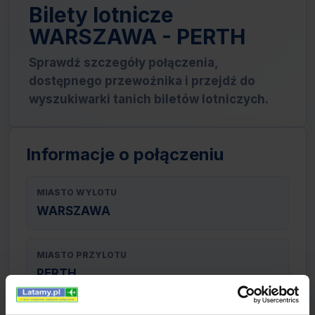
Bilety lotnicze
WARSZAWA - PERTH
Sprawdź szczegóły połączenia,
dostępnego przewoźnika i przejdź do
wyszukiwarki tanich biletów lotniczych.
Informacje o połączeniu
MIASTO WYLOTU
WARSZAWA
MIASTO PRZYLOTU
PERTH