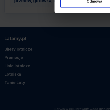
przelew, gotówka, karta
Odmowa
Latamy.pl
Bilety lotnicze
Promocje
Linie lotnicze
Lotniska
Tanie Loty
Serwis w celu prawidłowego działan