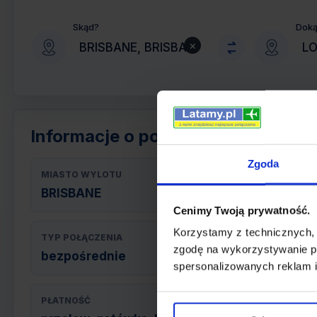
Skąd?
Dok
×
Informacje o połączeniu
Zgoda
MIASTO WYLOTU
BRISBANE
Cenimy Twoją prywatność.
Korzystamy z technicznych,
TYP POŁĄCZENIA
zgodę na wykorzystywanie pl
bezpośrednie
spersonalizowanych reklam i
PŁATNOŚĆ