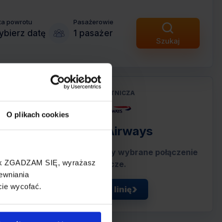
ta powrotu
Pasażerowie
bierz datę
1 pasażer
Szukaj
LINIA LOTNICZA
O plikach cookies
British Airways
Przewoźnik obsługujący wybrane połączenie
cisk ZGADZAM SIĘ, wyrażasz
lotnicze.
ewniania
cie wycofać.
Zobacz linię