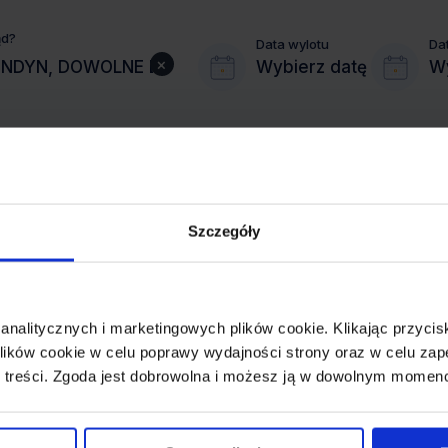
ąd?
Data wylotu
Da
×
Wybierz datę
Wy
Szczegóły
MIASTO PRZYLOTU
LONDYN
 analitycznych i marketingowych plików cookie. Klikając przy
REZERWACJA
ików cookie w celu poprawy wydajności strony oraz w celu zap
online lub telefoniczna
 treści. Zgoda jest dobrowolna i możesz ją w dowolnym momen