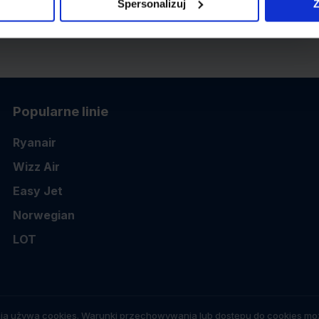
Spersonalizuj
Z
Popularne linie
Ryanair
Wizz Air
Easy Jet
Norwegian
LOT
ia używa cookies. Warunki przechowywania lub dostępu do cookies moż