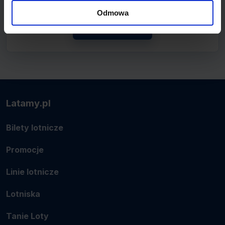
lotnicze.
Odmowa
Zobacz linię
Latamy.pl
Bilety lotnicze
Promocje
Linie lotnicze
Lotniska
Tanie Loty