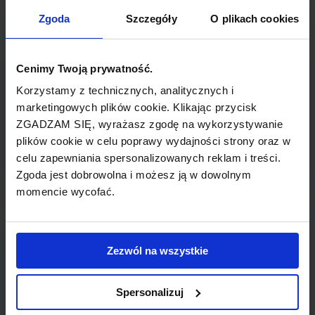
TYP POŁĄCZENIA
Zgoda
Szczegóły
O plikach cookies
z przesiadką
REZERWACJA
Cenimy Twoją prywatność.
online lub telefoniczna
Korzystamy z technicznych, analitycznych i
marketingowych plików cookie. Klikając przycisk
ZGADZAM SIĘ, wyrażasz zgodę na wykorzystywanie
PŁATNOŚĆ
plików cookie w celu poprawy wydajności strony oraz w
przelew, gotówka, karta
celu zapewniania spersonalizowanych reklam i treści.
Zgoda jest dobrowolna i możesz ją w dowolnym
momencie wycofać.
LINIA LOTNICZA
Zezwól na wszystkie
British Airways
Spersonalizuj
Przewoźnik obsługujący wybrane połączenie