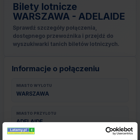
Bilety lotnicze
WARSZAWA - ADELAIDE
Sprawdź szczegóły połączenia,
dostępnego przewoźnika i przejdź do
wyszukiwarki tanich biletów lotniczych.
Informacje o połączeniu
MIASTO WYLOTU
WARSZAWA
MIASTO PRZYLOTU
ADELAIDE