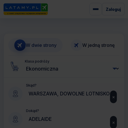
Zaloguj
W dwie strony
W jedną stronę
Klasa podróży
Skąd?
×
Dokąd?
×