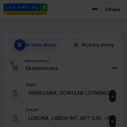
Zaloguj
W dwie strony
W jedną stronę
Klasa podróży
Skąd?
×
Dokąd?
×