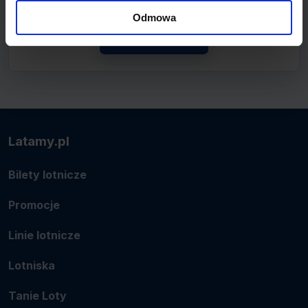
lotnicze.
Odmowa
Zobacz linię
Latamy.pl
Bilety lotnicze
Promocje
Linie lotnicze
Lotniska
Tanie Loty