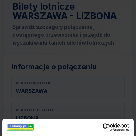
Bilety lotnicze
WARSZAWA - LIZBONA
Sprawdź szczegóły połączenia,
dostępnego przewoźnika i przejdź do
wyszukiwarki tanich biletów lotniczych.
Informacje o połączeniu
MIASTO WYLOTU
WARSZAWA
MIASTO PRZYLOTU
LIZBONA