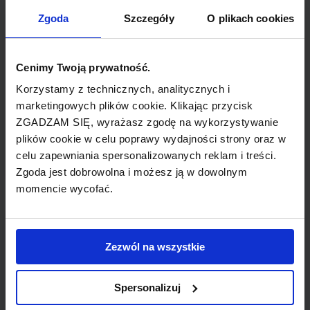
TYP POŁĄCZENIA
Zgoda
Szczegóły
O plikach cookies
z przesiadką
REZERWACJA
Cenimy Twoją prywatność.
online lub telefoniczna
Korzystamy z technicznych, analitycznych i
marketingowych plików cookie. Klikając przycisk
ZGADZAM SIĘ, wyrażasz zgodę na wykorzystywanie
PŁATNOŚĆ
plików cookie w celu poprawy wydajności strony oraz w
przelew, gotówka, karta
celu zapewniania spersonalizowanych reklam i treści.
Zgoda jest dobrowolna i możesz ją w dowolnym
momencie wycofać.
LINIA LOTNICZA
Zezwól na wszystkie
British Airways
Spersonalizuj
Przewoźnik obsługujący wybrane połączenie