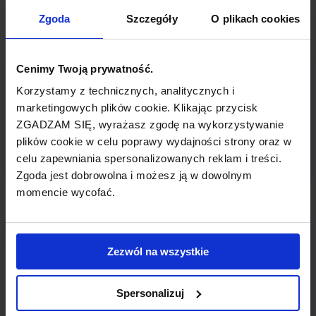
TYP POŁĄCZENIA
Zgoda
Szczegóły
O plikach cookies
z przesiadką
REZERWACJA
Cenimy Twoją prywatność.
online lub telefoniczna
Korzystamy z technicznych, analitycznych i
marketingowych plików cookie. Klikając przycisk
ZGADZAM SIĘ, wyrażasz zgodę na wykorzystywanie
PŁATNOŚĆ
plików cookie w celu poprawy wydajności strony oraz w
przelew, gotówka, karta
celu zapewniania spersonalizowanych reklam i treści.
Zgoda jest dobrowolna i możesz ją w dowolnym
momencie wycofać.
LINIA LOTNICZA
Zezwól na wszystkie
LOT
Spersonalizuj
Przewoźnik obsługujący wybrane połączenie