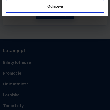
lotnicze.
Odmowa
Zobacz linię
Latamy.pl
Bilety lotnicze
Promocje
Linie lotnicze
Lotniska
Tanie Loty