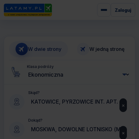
Zaloguj
W dwie strony
W jedną stronę
Klasa podróży
Skąd?
×
Dokąd?
×