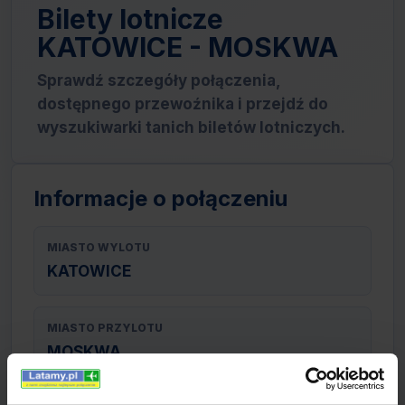
Bilety lotnicze
KATOWICE - MOSKWA
Sprawdź szczegóły połączenia,
dostępnego przewoźnika i przejdź do
wyszukiwarki tanich biletów lotniczych.
Informacje o połączeniu
MIASTO WYLOTU
KATOWICE
MIASTO PRZYLOTU
MOSKWA