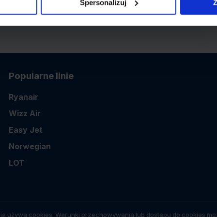
Spersonalizuj
Z
Popularne linie
Ryanair
Wizz Air
Easy Jet
Norwegian
LOT
ia używa cookies. Warunki przechowywania lub dostępu do cookies moż