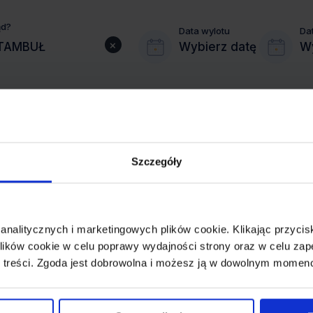
ąd?
Data wylotu
Da
×
Wybierz datę
Wy
Szczegóły
MIASTO PRZYLOTU
ISTAMBUŁ
 analitycznych i marketingowych plików cookie. Klikając przy
REZERWACJA
ików cookie w celu poprawy wydajności strony oraz w celu zap
online lub telefoniczna
 treści. Zgoda jest dobrowolna i możesz ją w dowolnym momen