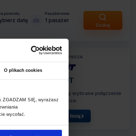
ta powrotu
Pasażerowie
bierz datę
1 pasażer
Szukaj
LINIA LOTNICZA
O plikach cookies
LOT
Przewoźnik obsługujący wybrane połączenie
cisk ZGADZAM SIĘ, wyrażasz
lotnicze.
ewniania
cie wycofać.
Zobacz linię