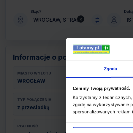
Skąd?
Dok
×
Informacje o połączeniu
Zgoda
MIASTO WYLOTU
WROCŁAW
Cenimy Twoją prywatność.
Korzystamy z technicznych,
TYP POŁĄCZENIA
zgodę na wykorzystywanie pl
z przesiadką
spersonalizowanych reklam i
PŁATNOŚĆ