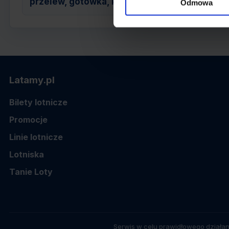
przelew, gotówka, karta
Odmowa
Latamy.pl
Bilety lotnicze
Promocje
Linie lotnicze
Lotniska
Tanie Loty
Serwis w celu prawidłowego działan