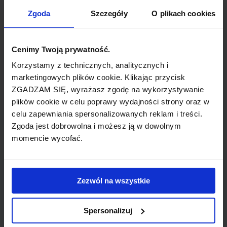
TYP POŁĄCZENIA
Zgoda
Szczegóły
O plikach cookies
z przesiadką
REZERWACJA
Cenimy Twoją prywatność.
online lub telefoniczna
Korzystamy z technicznych, analitycznych i
marketingowych plików cookie. Klikając przycisk
ZGADZAM SIĘ, wyrażasz zgodę na wykorzystywanie
PŁATNOŚĆ
plików cookie w celu poprawy wydajności strony oraz w
przelew, gotówka, karta
celu zapewniania spersonalizowanych reklam i treści.
Zgoda jest dobrowolna i możesz ją w dowolnym
momencie wycofać.
LINIA LOTNICZA
Zezwól na wszystkie
LOT
Spersonalizuj
Przewoźnik obsługujący wybrane połączenie