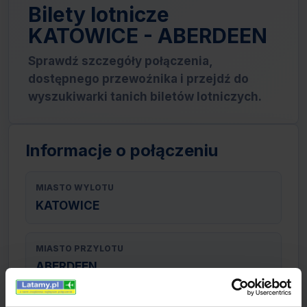
Bilety lotnicze
KATOWICE - ABERDEEN
Sprawdź szczegóły połączenia,
dostępnego przewoźnika i przejdź do
wyszukiwarki tanich biletów lotniczych.
Informacje o połączeniu
MIASTO WYLOTU
KATOWICE
MIASTO PRZYLOTU
ABERDEEN