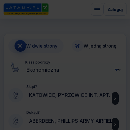
Zaloguj
W dwie strony
W jedną stronę
Klasa podróży
Skąd?
×
Dokąd?
×