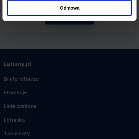
lotnicze.
Odmowa
Zobacz linię
Latamy.pl
Bilety lotnicze
Promocje
Linie lotnicze
Lotniska
Tanie Loty