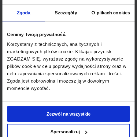
TYP POŁĄCZENIA
Zgoda
Szczegóły
O plikach cookies
z przesiadką
Cenimy Twoją prywatność.
REZERWACJA
Korzystamy z technicznych, analitycznych i
online lub telefoniczna
marketingowych plików cookie. Klikając przycisk
ZGADZAM SIĘ, wyrażasz zgodę na wykorzystywanie
PŁATNOŚĆ
plików cookie w celu poprawy wydajności strony oraz w
przelew, gotówka, karta
celu zapewniania spersonalizowanych reklam i treści.
Zgoda jest dobrowolna i możesz ją w dowolnym
momencie wycofać.
LINIA LOTNICZA
Zezwól na wszystkie
LOT
Spersonalizuj