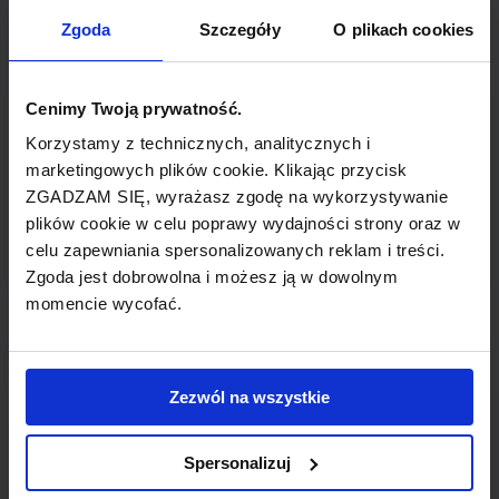
TYP POŁĄCZENIA
Zgoda
Szczegóły
O plikach cookies
z przesiadką
REZERWACJA
Cenimy Twoją prywatność.
online lub telefoniczna
Korzystamy z technicznych, analitycznych i
marketingowych plików cookie. Klikając przycisk
ZGADZAM SIĘ, wyrażasz zgodę na wykorzystywanie
PŁATNOŚĆ
plików cookie w celu poprawy wydajności strony oraz w
przelew, gotówka, karta
celu zapewniania spersonalizowanych reklam i treści.
Zgoda jest dobrowolna i możesz ją w dowolnym
momencie wycofać.
LINIA LOTNICZA
Zezwól na wszystkie
LOT
Spersonalizuj
Przewoźnik obsługujący wybrane połączenie