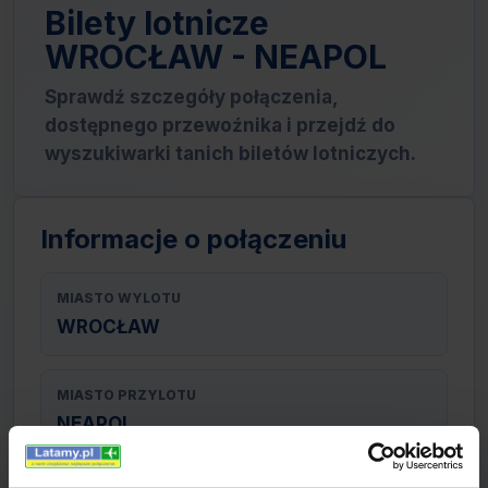
Bilety lotnicze
WROCŁAW - NEAPOL
Sprawdź szczegóły połączenia,
dostępnego przewoźnika i przejdź do
wyszukiwarki tanich biletów lotniczych.
Informacje o połączeniu
MIASTO WYLOTU
WROCŁAW
MIASTO PRZYLOTU
NEAPOL