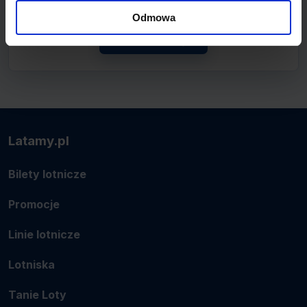
lotnicze.
Odmowa
Zobacz linię
Latamy.pl
Bilety lotnicze
Promocje
Linie lotnicze
Lotniska
Tanie Loty