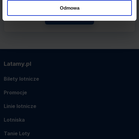
lotnicze.
Odmowa
Zobacz linię
Latamy.pl
Bilety lotnicze
Promocje
Linie lotnicze
Lotniska
Tanie Loty