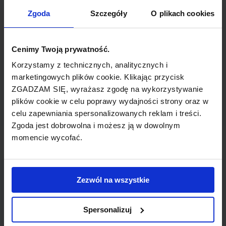
TYP POŁĄCZENIA
Zgoda
Szczegóły
O plikach cookies
z przesiadką
REZERWACJA
Cenimy Twoją prywatność.
online lub telefoniczna
Korzystamy z technicznych, analitycznych i
marketingowych plików cookie. Klikając przycisk
ZGADZAM SIĘ, wyrażasz zgodę na wykorzystywanie
PŁATNOŚĆ
plików cookie w celu poprawy wydajności strony oraz w
przelew, gotówka, karta
celu zapewniania spersonalizowanych reklam i treści.
Zgoda jest dobrowolna i możesz ją w dowolnym
momencie wycofać.
LINIA LOTNICZA
Zezwól na wszystkie
LOT
Spersonalizuj
Przewoźnik obsługujący wybrane połączenie