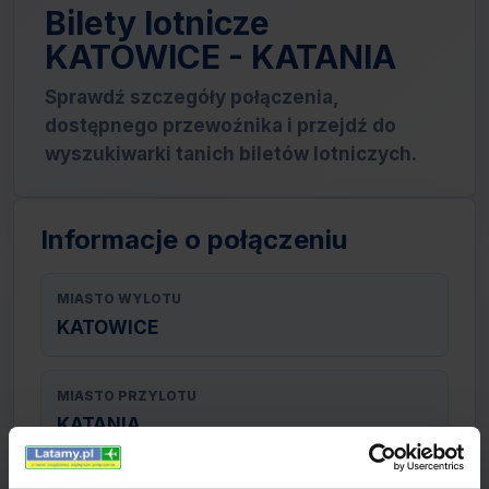
Bilety lotnicze
KATOWICE - KATANIA
Sprawdź szczegóły połączenia,
dostępnego przewoźnika i przejdź do
wyszukiwarki tanich biletów lotniczych.
Informacje o połączeniu
MIASTO WYLOTU
KATOWICE
MIASTO PRZYLOTU
KATANIA