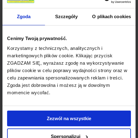
Zgoda
Szczegóły
O plikach cookies
TYP POŁĄCZENIA
z przesiadką
Cenimy Twoją prywatność.
REZERWACJA
Korzystamy z technicznych, analitycznych i
online lub telefoniczna
marketingowych plików cookie. Klikając przycisk
ZGADZAM SIĘ, wyrażasz zgodę na wykorzystywanie
plików cookie w celu poprawy wydajności strony oraz w
PŁATNOŚĆ
celu zapewniania spersonalizowanych reklam i treści.
przelew, gotówka, karta
Zgoda jest dobrowolna i możesz ją w dowolnym
momencie wycofać.
LINIA LOTNICZA
Zezwól na wszystkie
LOT
Spersonalizuj