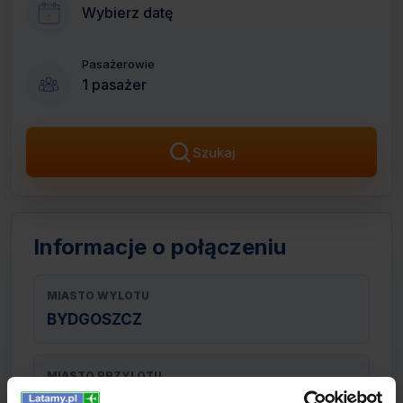
Wybierz datę
Pasażerowie
1 pasażer
Szukaj
Informacje o połączeniu
MIASTO WYLOTU
BYDGOSZCZ
MIASTO PRZYLOTU
MEDIOLAN