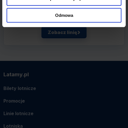
Przewoźnik obsługujący wybrane połączenie
Odmowa
lotnicze.
Zobacz linię
Latamy.pl
Bilety lotnicze
Promocje
Linie lotnicze
Lotniska