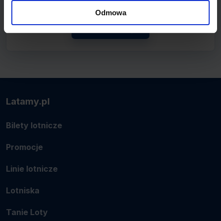
lotnicze.
Odmowa
Zobacz linię
Latamy.pl
Bilety lotnicze
Promocje
Linie lotnicze
Lotniska
Tanie Loty