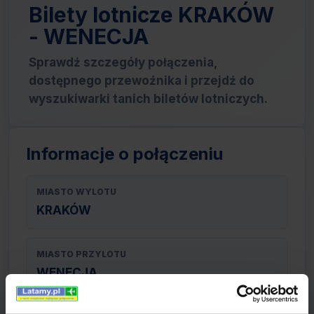
Bilety lotnicze KRAKÓW
- WENECJA
Sprawdź szczegóły połączenia,
dostępnego przewoźnika i przejdź do
wyszukiwarki tanich biletów lotniczych.
Informacje o połączeniu
MIASTO WYLOTU
KRAKÓW
MIASTO PRZYLOTU
WENECJA