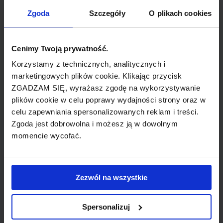
TYP POŁĄCZENIA
Zgoda
Szczegóły
O plikach cookies
z przesiadką
REZERWACJA
Cenimy Twoją prywatność.
online lub telefoniczna
Korzystamy z technicznych, analitycznych i
marketingowych plików cookie. Klikając przycisk
ZGADZAM SIĘ, wyrażasz zgodę na wykorzystywanie
PŁATNOŚĆ
plików cookie w celu poprawy wydajności strony oraz w
przelew, gotówka, karta
celu zapewniania spersonalizowanych reklam i treści.
Zgoda jest dobrowolna i możesz ją w dowolnym
momencie wycofać.
LINIA LOTNICZA
Zezwól na wszystkie
LOT
Spersonalizuj
Przewoźnik obsługujący wybrane połączenie