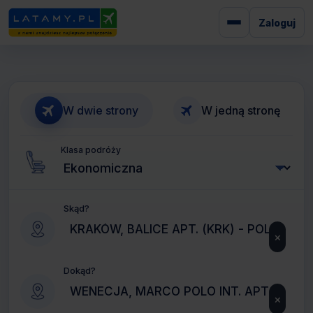
Zaloguj
W dwie strony
W jedną stronę
Klasa podróży
Skąd?
×
Dokąd?
×