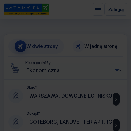
Zaloguj
W dwie strony
W jedną stronę
Klasa podróży
Skąd?
×
Dokąd?
×