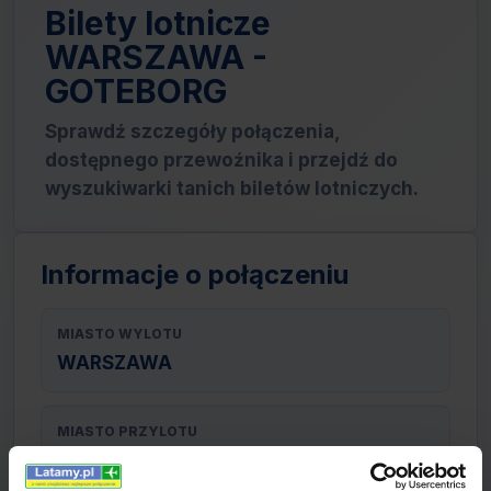
Bilety lotnicze
WARSZAWA -
GOTEBORG
Sprawdź szczegóły połączenia,
dostępnego przewoźnika i przejdź do
wyszukiwarki tanich biletów lotniczych.
Informacje o połączeniu
MIASTO WYLOTU
WARSZAWA
MIASTO PRZYLOTU
GOTEBORG