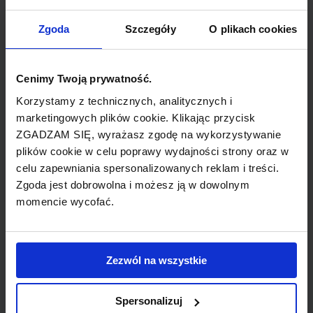
TYP POŁĄCZENIA
Zgoda
Szczegóły
O plikach cookies
z przesiadką
Cenimy Twoją prywatność.
REZERWACJA
Korzystamy z technicznych, analitycznych i
online lub telefoniczna
marketingowych plików cookie. Klikając przycisk
ZGADZAM SIĘ, wyrażasz zgodę na wykorzystywanie
PŁATNOŚĆ
plików cookie w celu poprawy wydajności strony oraz w
przelew, gotówka, karta
celu zapewniania spersonalizowanych reklam i treści.
Zgoda jest dobrowolna i możesz ją w dowolnym
momencie wycofać.
LINIA LOTNICZA
Zezwól na wszystkie
airBaltic
Spersonalizuj