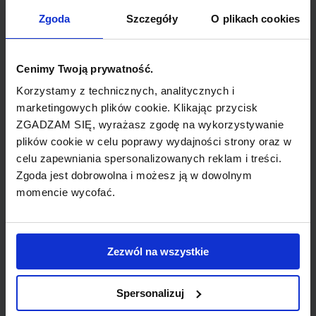
TYP POŁĄCZENIA
Zgoda
Szczegóły
O plikach cookies
z przesiadką
REZERWACJA
Cenimy Twoją prywatność.
online lub telefoniczna
Korzystamy z technicznych, analitycznych i
marketingowych plików cookie. Klikając przycisk
ZGADZAM SIĘ, wyrażasz zgodę na wykorzystywanie
PŁATNOŚĆ
plików cookie w celu poprawy wydajności strony oraz w
przelew, gotówka, karta
celu zapewniania spersonalizowanych reklam i treści.
Zgoda jest dobrowolna i możesz ją w dowolnym
momencie wycofać.
LINIA LOTNICZA
Zezwól na wszystkie
airBaltic
Spersonalizuj
Przewoźnik obsługujący wybrane połączenie