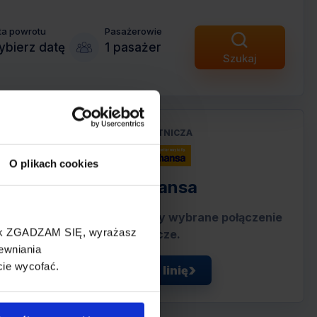
ta powrotu
Pasażerowie
bierz datę
1 pasażer
Szukaj
LINIA LOTNICZA
O plikach cookies
Lufthansa
Przewoźnik obsługujący wybrane połączenie
cisk ZGADZAM SIĘ, wyrażasz
lotnicze.
ewniania
cie wycofać.
Zobacz linię