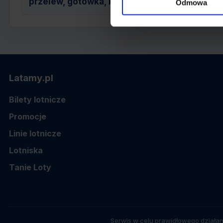
przelew, gotówka, karta
Odmowa
Latamy.pl
Bilety lotnicze
Promocje
Linie lotnicze
Lotniska
Tanie Loty
Serwis w celu prawidłowego działan