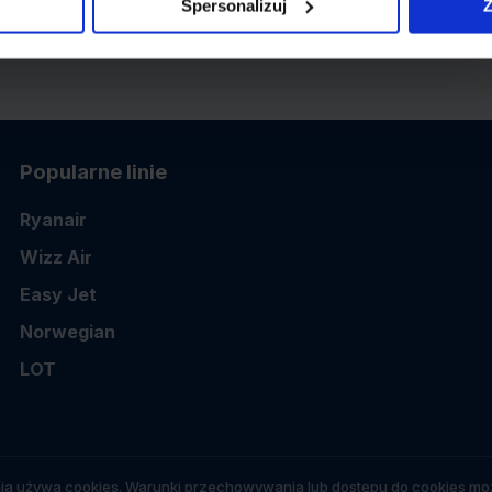
Spersonalizuj
Z
Popularne linie
Ryanair
Wizz Air
Easy Jet
Norwegian
LOT
ia używa cookies. Warunki przechowywania lub dostępu do cookies moż