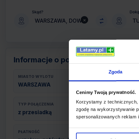
Skąd?
Dok
×
Informacje o połączeniu
Zgoda
MIASTO WYLOTU
WARSZAWA
Cenimy Twoją prywatność.
Korzystamy z technicznych,
TYP POŁĄCZENIA
zgodę na wykorzystywanie pl
z przesiadką
spersonalizowanych reklam i
PŁATNOŚĆ