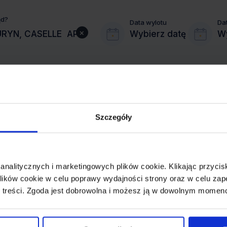
ąd?
Data wylotu
Da
×
Wybierz datę
Wy
Szczegóły
MIASTO PRZYLOTU
TURYN
 analitycznych i marketingowych plików cookie. Klikając przy
REZERWACJA
ików cookie w celu poprawy wydajności strony oraz w celu zap
online lub telefoniczna
 treści. Zgoda jest dobrowolna i możesz ją w dowolnym momen