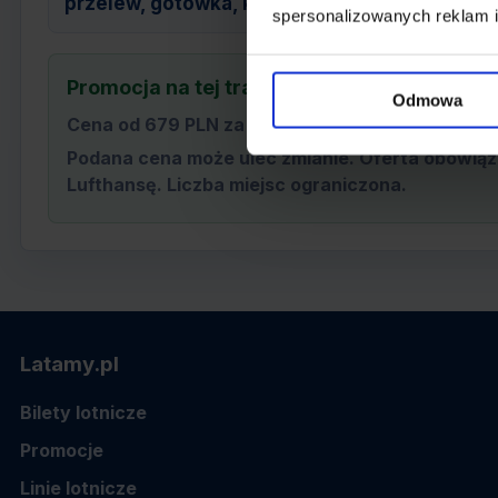
przelew, gotówka, karta
spersonalizowanych reklam i
Promocja na tej trasie
Odmowa
Cena od
679 PLN
za osobę.
Podana cena może ulec zmianie. Oferta obowiąz
Lufthansę. Liczba miejsc ograniczona.
Latamy.pl
Bilety lotnicze
Promocje
Linie lotnicze