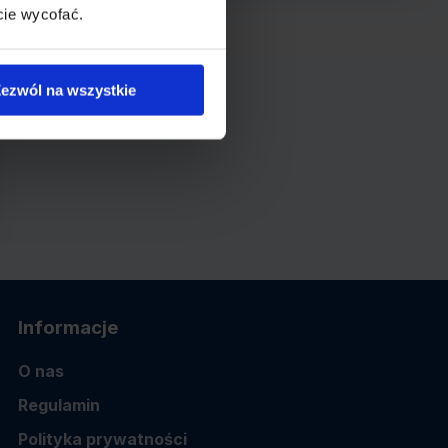
cie wycofać.
ezwól na wszystkie
Informacje
O nas
Regulamin
Polityka prywatności