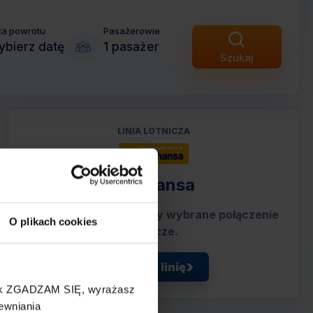
ta powrotu
Pasażerowie
bierz datę
1 pasażer
Szukaj
LINIA LOTNICZA
Lufthansa
Przewoźnik obsługujący wybrane połączenie
O plikach cookies
lotnicze.
Zobacz linię
cisk ZGADZAM SIĘ, wyrażasz
ewniania