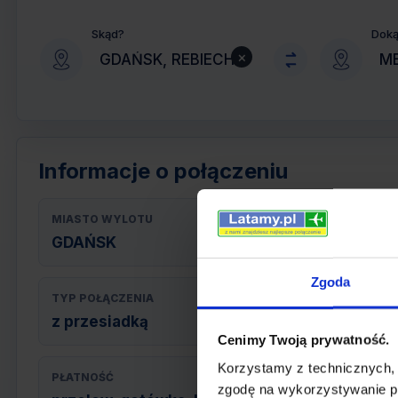
Skąd?
Dok
×
Informacje o połączeniu
MIASTO WYLOTU
GDAŃSK
Zgoda
TYP POŁĄCZENIA
z przesiadką
Cenimy Twoją prywatność.
Korzystamy z technicznych,
PŁATNOŚĆ
zgodę na wykorzystywanie pl