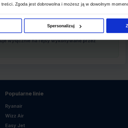
679 PLN
 treści. Zgoda jest dobrowolna i możesz ją w dowolnym momen
Spersonalizuj
Z
uje wyłącznie na rejsy wykonywane przez
Popularne linie
Ryanair
Wizz Air
Easy Jet