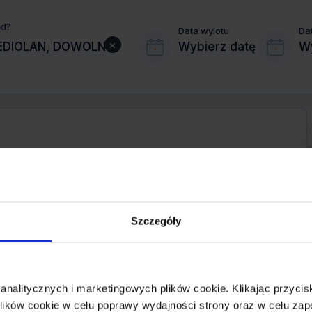
ąd?
Data wylotu
Da
×
Wybierz datę
Wy
MIASTO PRZYLOTU
MEDIOLAN
Szczegóły
REZERWACJA
online lub telefoniczna
 analitycznych i marketingowych plików cookie. Klikając przy
CENA OD
ików cookie w celu poprawy wydajności strony oraz w celu zap