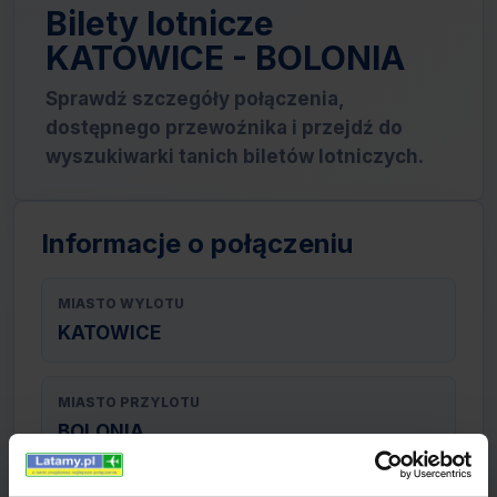
Bilety lotnicze
KATOWICE - BOLONIA
Sprawdź szczegóły połączenia,
dostępnego przewoźnika i przejdź do
wyszukiwarki tanich biletów lotniczych.
Informacje o połączeniu
MIASTO WYLOTU
KATOWICE
MIASTO PRZYLOTU
BOLONIA