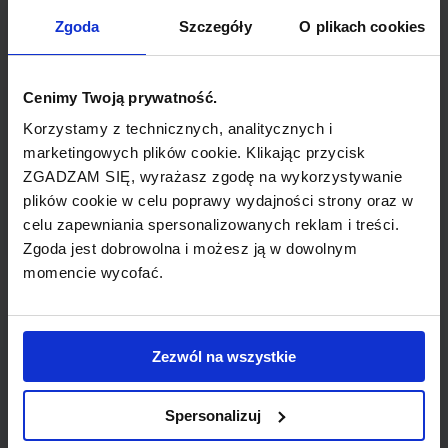
TYP POŁĄCZENIA
Zgoda
Szczegóły
O plikach cookies
z przesiadką
REZERWACJA
Cenimy Twoją prywatność.
online lub telefoniczna
Korzystamy z technicznych, analitycznych i
marketingowych plików cookie. Klikając przycisk
ZGADZAM SIĘ, wyrażasz zgodę na wykorzystywanie
PŁATNOŚĆ
plików cookie w celu poprawy wydajności strony oraz w
przelew, gotówka, karta
celu zapewniania spersonalizowanych reklam i treści.
Zgoda jest dobrowolna i możesz ją w dowolnym
momencie wycofać.
LINIA LOTNICZA
Zezwól na wszystkie
Lufthansa
Spersonalizuj
Przewoźnik obsługujący wybrane połączenie