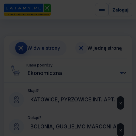
Zaloguj
W dwie strony
W jedną stronę
Klasa podróży
Skąd?
×
Dokąd?
×