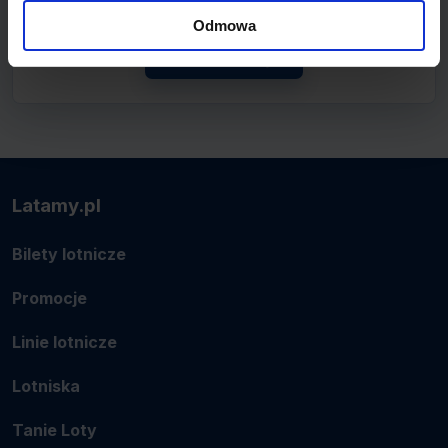
lotnicze.
Odmowa
Zobacz linię
Latamy.pl
Bilety lotnicze
Promocje
Linie lotnicze
Lotniska
Tanie Loty