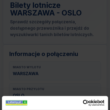
Bilety lotnicze
WARSZAWA - OSLO
Sprawdź szczegóły połączenia,
dostępnego przewoźnika i przejdź do
wyszukiwarki tanich biletów lotniczych.
Informacje o połączeniu
MIASTO WYLOTU
WARSZAWA
MIASTO PRZYLOTU
OSLO