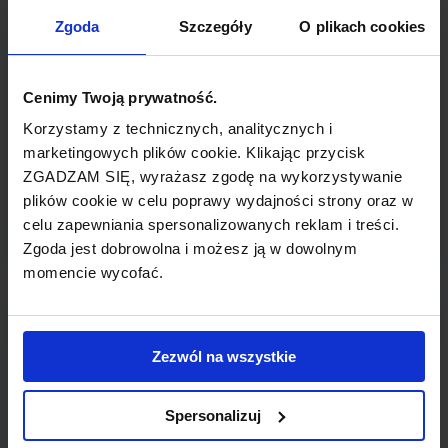
TYP POŁĄCZENIA
Zgoda
Szczegóły
O plikach cookies
bezpośrednie
REZERWACJA
Cenimy Twoją prywatność.
online lub telefoniczna
Korzystamy z technicznych, analitycznych i
marketingowych plików cookie. Klikając przycisk
ZGADZAM SIĘ, wyrażasz zgodę na wykorzystywanie
PŁATNOŚĆ
plików cookie w celu poprawy wydajności strony oraz w
przelew, gotówka, karta
celu zapewniania spersonalizowanych reklam i treści.
Zgoda jest dobrowolna i możesz ją w dowolnym
momencie wycofać.
LINIA LOTNICZA
Zezwól na wszystkie
Norwegian
Spersonalizuj
Tania linia lotnicza obsługująca wybrane