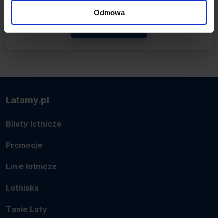
połączenie.
Odmowa
Zobacz linię
Latamy.pl
Bilety lotnicze
Promocje
Linie lotnicze
Lotniska
Tanie Loty