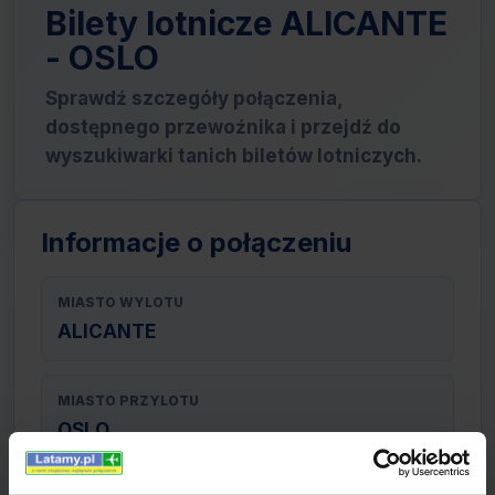
Bilety lotnicze ALICANTE
- OSLO
Sprawdź szczegóły połączenia,
dostępnego przewoźnika i przejdź do
wyszukiwarki tanich biletów lotniczych.
Informacje o połączeniu
MIASTO WYLOTU
ALICANTE
MIASTO PRZYLOTU
OSLO