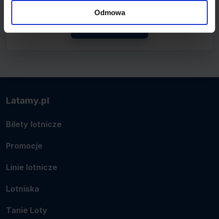
połączenie.
Odmowa
Zobacz linię
Latamy.pl
Bilety lotnicze
Promocje
Linie lotnicze
Lotniska
Tanie Loty