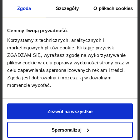
TYP POŁĄCZENIA
Zgoda
Szczegóły
O plikach cookies
bezpośrednie
REZERWACJA
Cenimy Twoją prywatność.
online lub telefoniczna
Korzystamy z technicznych, analitycznych i
marketingowych plików cookie. Klikając przycisk
ZGADZAM SIĘ, wyrażasz zgodę na wykorzystywanie
PŁATNOŚĆ
plików cookie w celu poprawy wydajności strony oraz w
przelew, gotówka, karta
celu zapewniania spersonalizowanych reklam i treści.
Zgoda jest dobrowolna i możesz ją w dowolnym
momencie wycofać.
LINIA LOTNICZA
Zezwól na wszystkie
Wizz Air
Spersonalizuj
Tania linia lotnicza obsługująca wybrane