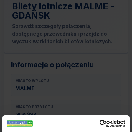
Bilety lotnicze MALME -
GDAŃSK
Sprawdź szczegóły połączenia,
dostępnego przewoźnika i przejdź do
wyszukiwarki tanich biletów lotniczych.
Informacje o połączeniu
MIASTO WYLOTU
MALME
MIASTO PRZYLOTU
GDAŃSK