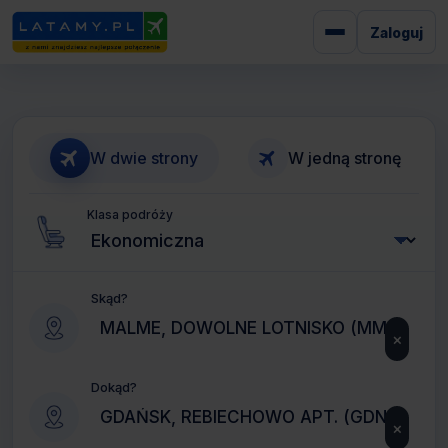
Zaloguj
W dwie strony
W jedną stronę
Klasa podróży
Skąd?
×
Dokąd?
×