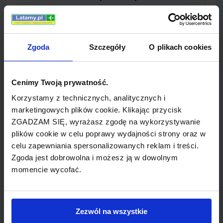
Palanga International Airport
Zgoda
Szczegóły
O plikach cookies
WILNO popularne wyloty
Cenimy Twoją prywatność.
bilety lotnicze z WILNO do RYGA (airBaltic)
Korzystamy z technicznych, analitycznych i
marketingowych plików cookie. Klikając przycisk
bilety lotnicze z WILNO do PRAGA (Czech
ZGADZAM SIĘ, wyrażasz zgodę na wykorzystywanie
Airlines)
plików cookie w celu poprawy wydajności strony oraz w
celu zapewniania spersonalizowanych reklam i treści.
bilety lotnicze z WILNO do WARSZAWA
Zgoda jest dobrowolna i możesz ją w dowolnym
(LOT)
momencie wycofać.
bilety lotnicze z WILNO do OSLO
(Norwegian)
Zezwól na wszystkie