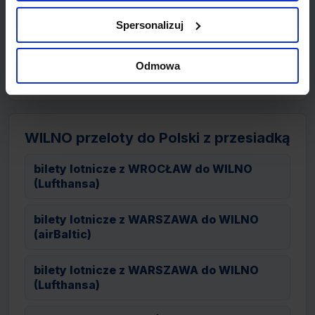
bilety lotnicze z WILNO do MOSKWA
(Aeroflot)
Spersonalizuj
bilety lotnicze z WILNO do FRANKFURT
Odmowa
(Lufthansa)
WILNO przeloty do Polski z przesiadką
bilety lotnicze z WROCŁAW do WILNO
(Lufthansa)
bilety lotnicze z WARSZAWA do WILNO
(airBaltic)
bilety lotnicze z WARSZAWA do WILNO
(Lufthansa)