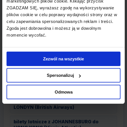
marketingowych plików cookie. Klikając przycisk
(Virgin Atlantic)
ZGADZAM SIĘ, wyrażasz zgodę na wykorzystywanie
plików cookie w celu poprawy wydajności strony oraz w
bilety lotnicze z JOHANNESBURG do
celu zapewniania spersonalizowanych reklam i treści.
ANTIGUA (Virgin Atlantic)
Zgoda jest dobrowolna i możesz ją w dowolnym
momencie wycofać.
bilety lotnicze z JOHANNESBURG do
FRANKFURT (Lufthansa)
Zezwól na wszystkie
bilety lotnicze z JOHANNESBURG do
HAVANA (Virgin Atlantic)
Spersonalizuj
bilety lotnicze z JOHANNESBURG do
WASZYNGTON (Virgin Atlantic)
Odmowa
bilety lotnicze z JOHANNESBURG do
LONDYN (British Airways)
bilety lotnicze z JOHANNESBURG do