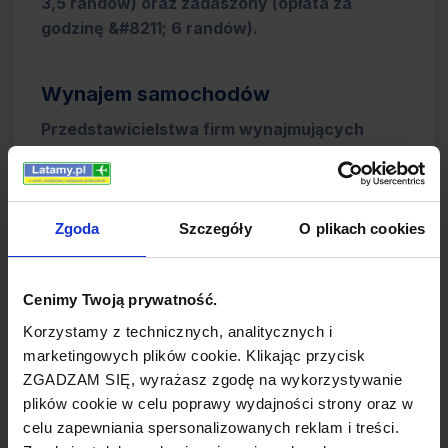
3,5 randów) oraz zadaszony (opłata za
godzinę &#8211; 6 randów).
Wynajem samochodów
Przedstawicielstwa firm wynajmujących
samochody: Avis, Budget, Europcar, First Car
Rental, Hertz, National Car Hire, Tempest.
Zgoda
Szczegóły
O plikach cookies
Informacja lotniskowa
Informacja jest dostępna pod numerem tel.: -
Cenimy Twoją prywatność.
+27 (0)43 706 0306. Punkt informacyjny na
lotnisku znajduje się w hali przylotów.
Korzystamy z technicznych, analitycznych i
marketingowych plików cookie. Klikając przycisk
ZGADZAM SIĘ, wyrażasz zgodę na wykorzystywanie
Hotele
plików cookie w celu poprawy wydajności strony oraz w
celu zapewniania spersonalizowanych reklam i treści.