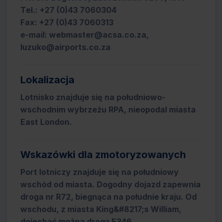
Tel.: +27 (0)43 7060304
Fax: +27 (0)43 7060313
e-mail: webmaster@acsa.co.za,
luzuko@airports.co.za
Lokalizacja
Lotnisko znajduje się na południowo-
wschodnim wybrzeżu RPA, nieopodal miasta
East London.
Wskazówki dla zmotoryzowanych
Port lotniczy znajduje się na południowy
wschód od miasta. Dogodny dojazd zapewnia
droga nr R72, biegnąca na południe kraju. Od
wschodu, z miasta King&#8217;s William,
dojechać można drogą E346.