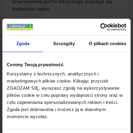
internetowej portu lotniczego znajduje się
kalkulator opłat.
Wynajem samochodów
Lotnisko umożliwia wypożyczenie
Zgoda
Szczegóły
O plikach cookies
samochodów. Biura wypożyczalni
samochodów znajdują się na zewnątrz
lotniska. Po wyjściu z terminalu należy
Cenimy Twoją prywatność.
kierować się na drugą stronę ulicy
Korzystamy z technicznych, analitycznych i
przylegającej do lotniska. Wypożyczalnie
marketingowych plików cookie. Klikając przycisk
samochodów oferują również możliwość
ZGADZAM SIĘ, wyrażasz zgodę na wykorzystywanie
wynajęcia samochodów kempingowych.
plików cookie w celu poprawy wydajności strony oraz w
Swoje usługi oferują: Avis, Budget, Europcar,
celu zapewniania spersonalizowanych reklam i treści.
Hertz, Redspot, Thrifty.
Zgoda jest dobrowolna i możesz ją w dowolnym
momencie wycofać.
Informacja lotniskowa