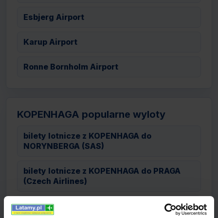
Esbjerg Airport
Karup Airport
Ronne Bornholm Airport
KOPENHAGA popularne wyloty
bilety lotnicze z KOPENHAGA do
NORYNBERGA (SAS)
bilety lotnicze z KOPENHAGA do PRAGA
(Czech Airlines)
bilety lotnicze z KOPENHAGA do
MEDIOLAN (SAS)