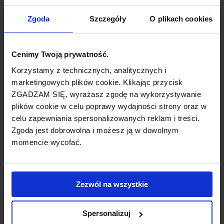
Zgoda
Szczegóły
O plikach cookies
bilety lotnicze z KOPENHAGA do PALMA
(Sterling)
Cenimy Twoją prywatność.
bilety lotnicze z KOPENHAGA do RYGA
(airBaltic)
Korzystamy z technicznych, analitycznych i
marketingowych plików cookie. Klikając przycisk
ZGADZAM SIĘ, wyrażasz zgodę na wykorzystywanie
bilety lotnicze z KOPENHAGA do BOLONIA
(SAS)
plików cookie w celu poprawy wydajności strony oraz w
celu zapewniania spersonalizowanych reklam i treści.
Zgoda jest dobrowolna i możesz ją w dowolnym
bilety lotnicze z KOPENHAGA do
LJUBLJANA (Adria Airways)
momencie wycofać.
bilety lotnicze z KOPENHAGA do
TENERYFA (Sterling)
Zezwól na wszystkie
bilety lotnicze z KOPENHAGA do
STUTTGART (SAS)
Spersonalizuj