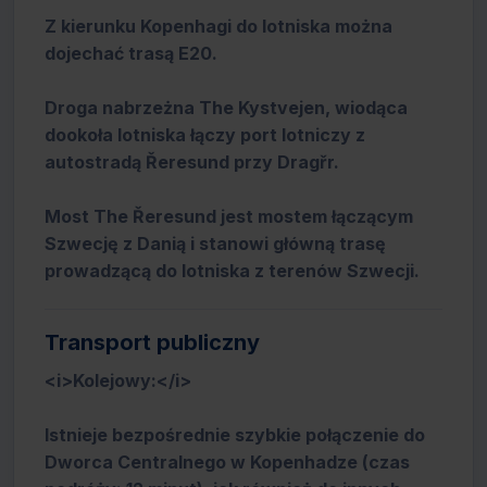
Z kierunku Kopenhagi do lotniska można
dojechać trasą E20.
Droga nabrzeżna The Kystvejen, wiodąca
dookoła lotniska łączy port lotniczy z
autostradą Řeresund przy Dragřr.
Most The Řeresund jest mostem łączącym
Szwecję z Danią i stanowi główną trasę
prowadzącą do lotniska z terenów Szwecji.
Transport publiczny
<i>Kolejowy:</i>
Istnieje bezpośrednie szybkie połączenie do
Dworca Centralnego w Kopenhadze (czas