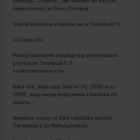
podróży: 12 minut), jak również do innych
miejscowości w Dani i Szwecji.
Stacja kolejowa znajduje się w Terminalu 3.
<i>Taxi:</i>
Postój taksówek znajduje się przed halami
przylotów Terminali 1 i 3.
<i>Autobusowy:</i>
Kilka linii, włączając linie nr 30, 250S oraz
500S, mają swoje połączenia z lotniska do
miasta.
Autobus nocny nr 96N odjeżdża sprzed
Terminala 3 do Rĺdhuspladsen.