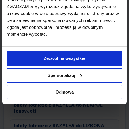
bilety lotnicze z BAZYLEA do ANTALYA
ZGADZAM SIĘ, wyrażasz zgodę na wykorzystywanie
(Condor)
plików cookie w celu poprawy wydajności strony oraz w
celu zapewniania spersonalizowanych reklam i treści.
bilety lotnicze z BAZYLEA do PARYŻ
Zgoda jest dobrowolna i możesz ją w dowolnym
(easyJet)
momencie wycofać.
bilety lotnicze z BAZYLEA do BERLIN
(easyJet)
Zezwól na wszystkie
bilety lotnicze z BAZYLEA do WARSZAWA
(LOT)
Spersonalizuj
bilety lotnicze z BAZYLEA do MADRYT
(easyJet)
Odmowa
bilety lotnicze z BAZYLEA do NEAPOL
(easyJet)
bilety lotnicze z BAZYLEA do LIZBONA