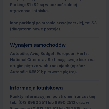
Parkingi S1 i S2 są w bezpośredniej
styczności lotniska.
Inne parkingi po stronie szwajcarskiej, to: S3
(długoterminowe postoje).
Wynajem samochodów
Autopôle, Avis, Budget, Europcar, Hertz,
National Citer oraz Sixt mają swoje biura na
drugim piętrze w obu sekcjach (oprócz
Autopôle &#8211; pierwsze piętro).
Informacja lotniskowa
Punkty informacyjne: po stronie francuskiej
tel.: (0)3 8990 2511 lub 8990 2512 oraz w
Szwajcarii (0)613 252 511 lub 252 515, hala