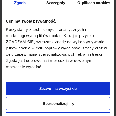
Zgoda
Szczegóły
O plikach cookies
natomiast Cypr oferuje ogromną ilość
zabytków znajdujących się zarówno po
stronie tureckiej jaki i po stronie greckiej.
Cenimy Twoją prywatność.
Wyspa jest miejscem, w którym znajduje się
Korzystamy z technicznych, analitycznych i
niezliczona ilość starożytnych pomników oraz
marketingowych plików cookie. Klikając przycisk
zamków. Będąc w stolicy kraju należy
ZGADZAM SIĘ, wyrażasz zgodę na wykorzystywanie
pamietać o Katedrze św. Jana z XVII wieku,
plików cookie w celu poprawy wydajności strony oraz w
Muzeum Cypru, Muzeum Bizantyjskie oraz
celu zapewniania spersonalizowanych reklam i treści.
Muzeum Sztuki Ludowej.
Zgoda jest dobrowolna i możesz ją w dowolnym
momencie wycofać.
Nikozja jednak to nie tylko miasto zabytków.
Wieczorami zaczyna tętnić życiem i staje się
miastem muzyki i tańca. Bardzo populrną
Zezwól na wszystkie
atrakcją turystyczną jest starożytne miasto
Enkomi (XVI w.p.n.e.), znajdujące się na
Spersonalizuj
wschodnim wybrzeżu kraju, Grobowce
Królewskie z IV w.p.n.e., które w roku 1980