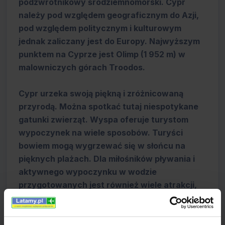
podzwrotnikowy śródziemnomorski. Cypr
należy pod względem geograficznym do Azji,
pod względem politycznym i kulturowym
jednak zaliczany jest do Europy. Najwyższym
punktem na Cyprze jest Olimp (1 952 m) w
malowniczych górach Troodos.
Cypr urzeka swoją piękną i zróżnicowaną
przyrodą. Można spotkać tutaj niespotykane
gatunki zwierząt. Wyspa oferuje turystom
wypoczynek na wiele sposobów. Turyści
bowiem mogą wygrzewać się w słońcu na
pięknych plażach. Dla miłośników pływania i
aktywnego wypoczynku w wodzie
przygotowanych jest również wiele atrakcji,
między inymi nurkowanie. Cypr może
poszczycić się także dużą ilością szlaków
rowerowych. Dla żądnych zwiedzania